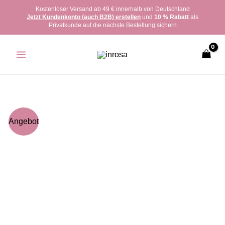
Zum
Kostenloser Versand ab 49 € innerhalb von Deutschland
Jetzt Kundenkonto (auch B2B) erstellen
und
10 % Rabatt
als
Inhalt
Privatkunde auf die nächste Bestellung sichern
springen
inrosa
Angebot
Armband
Modell
'Bina'
Menge