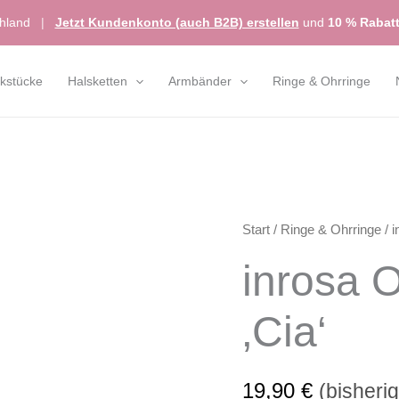
chland
|
Jetzt Kundenkonto (auch B2B) erstellen
und
10 % Rabat
kstücke
Halsketten
Armbänder
Ringe & Ohrringe
inrosa
Start
/
Ringe & Ohrringe
/ i
Ohrringe
inrosa 
Modell
'Cia'
‚Cia‘
Menge
19,90
€
(bisheri