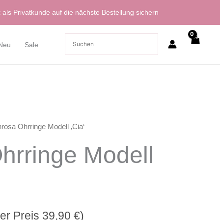
t
als Privatkunde auf die nächste Bestellung sichern
Neu
Sale
nrosa Ohrringe Modell ‚Cia‘
Ohrringe Modell
ger Preis
39,90
€
)