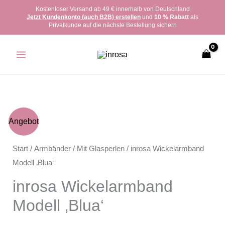
Zum
Kostenloser Versand ab 49 € innerhalb von Deutschland
Jetzt Kundenkonto (auch B2B) erstellen
und
10 % Rabatt
als
Inhalt
Privatkunde auf die nächste Bestellung sichern
springen
inrosa
Angebot
Wickelarmband
Modell
Start
/
Armbänder
/
Mit Glasperlen
/ inrosa Wickelarmband
'Blua'
Modell ‚Blua‘
Menge
inrosa Wickelarmband
Modell ‚Blua‘