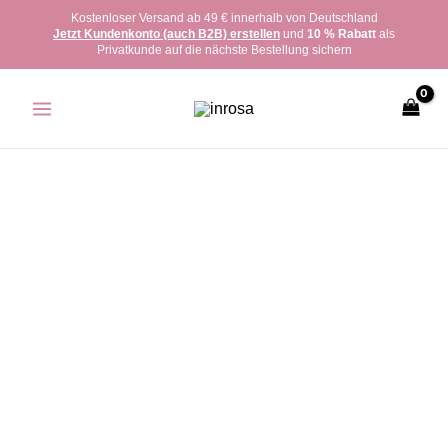
Zum
Kostenloser Versand ab 49 € innerhalb von Deutschland
Jetzt Kundenkonto (auch B2B) erstellen
und
10 % Rabatt
als
Inhalt
Privatkunde auf die nächste Bestellung sichern
springen
inrosa
Armband
Modell
'Fee'
Menge