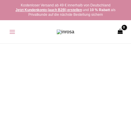
Zum
Kostenloser Versand ab 49 € innerhalb von Deutschland
Jetzt Kundenkonto (auch B2B) erstellen
und
10 % Rabatt
als
Inhalt
Privatkunde auf die nächste Bestellung sichern
springen
inrosa
Kette
Modell
'Holly'
Menge