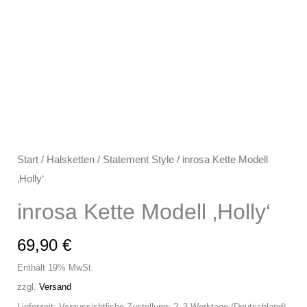
Start
/
Halsketten
/
Statement Style
/ inrosa Kette Modell
‚Holly‘
inrosa Kette Modell ‚Holly‘
69,90
€
Enthält 19% MwSt.
zzgl.
Versand
Lieferzeit: Voraussichtliche Zustellung: 2–3 Werktage (Deutschland)