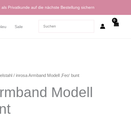
t
als Privatkunde auf die nächste Bestellung sichern
Neu
Sale
elstahl
/ inrosa Armband Modell ‚Feo‘ bunt
Armband Modell
nt