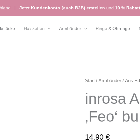
chland
|
Jetzt Kundenkonto (auch B2B) erstellen
und
10 % Rabat
kstücke
Halsketten
Armbänder
Ringe & Ohrringe
inrosa
Start
/
Armbänder
/
Aus Ed
Armband
inrosa 
Modell
'Feo'
‚Feo‘ bu
bunt
Menge
14,90
€