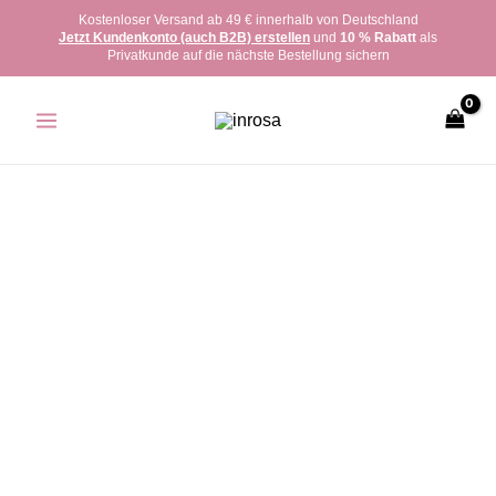
Zum
Kostenloser Versand ab 49 € innerhalb von Deutschland
Jetzt Kundenkonto (auch B2B) erstellen
und
10 % Rabatt
als
Inhalt
Privatkunde auf die nächste Bestellung sichern
springen
inrosa
Kette
Modell
'Alva'
Stern
Menge