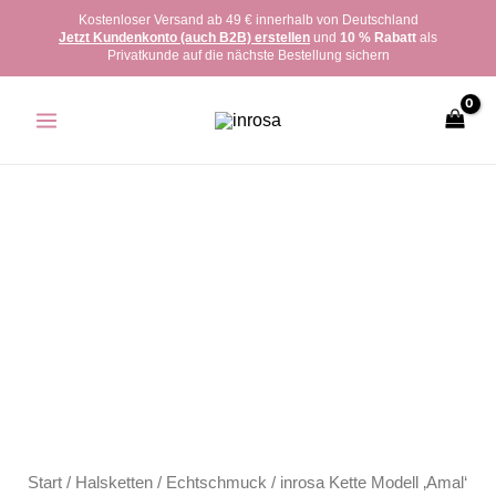
Zum
Kostenloser Versand ab 49 € innerhalb von Deutschland
Jetzt Kundenkonto (auch B2B) erstellen
und
10 % Rabatt
als
Inhalt
Privatkunde auf die nächste Bestellung sichern
springen
inrosa
Kette
Modell
'Amal'
bunt
Menge
Start
/
Halsketten
/
Echtschmuck
/ inrosa Kette Modell ‚Amal‘