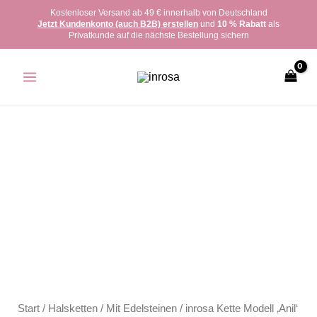
Zum
Kostenloser Versand ab 49 € innerhalb von Deutschland
Jetzt Kundenkonto (auch B2B) erstellen
und
10 % Rabatt
als
Inhalt
Privatkunde auf die nächste Bestellung sichern
springen
inrosa
Kette
Modell
'Anil'
Menge
Start
/
Halsketten
/
Mit Edelsteinen
/ inrosa Kette Modell ‚Anil‘