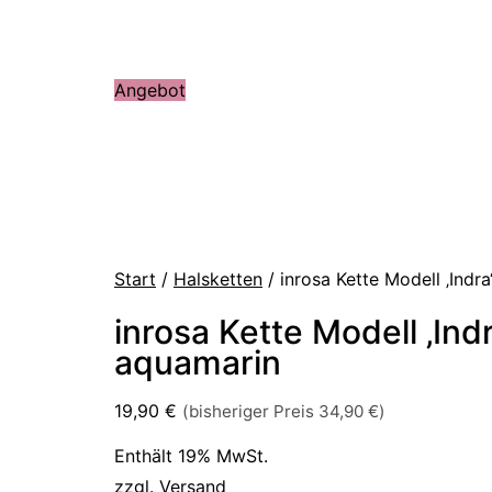
Angebot
Start
/
Halsketten
/ inrosa Kette Modell ‚Indr
inrosa Kette Modell ‚Indr
aquamarin
19,90
€
(bisheriger Preis
34,90
€
)
Enthält 19% MwSt.
zzgl.
Versand