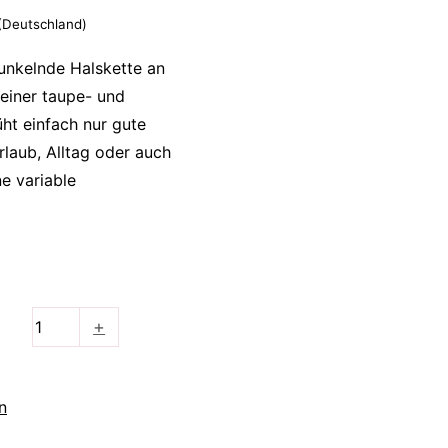
 (Deutschland)
 funkelnde Halskette an
 einer taupe- und
üht einfach nur gute
rlaub, Alltag oder auch
ne variable
+
n