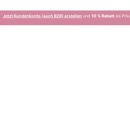
Jetzt Kundenkonto (auch B2B) erstellen
und
10 % Rabatt
als Priv