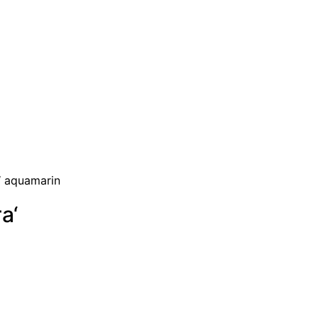
a‘ aquamarin
a‘