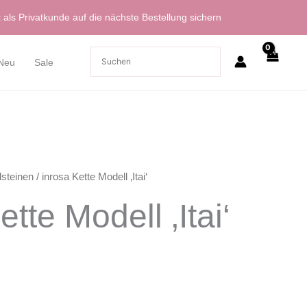
t
als Privatkunde auf die nächste Bestellung sichern
Neu
Sale
lsteinen
/ inrosa Kette Modell ‚Itai‘
ette Modell ‚Itai‘