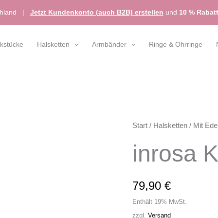
chland
|
Jetzt Kundenkonto (auch B2B) erstellen
und
10 % Rabat
kstücke
Halsketten
Armbänder
Ringe & Ohrringe
Start
/
Halsketten
/
Mit Ede
inrosa K
79,90
€
Enthält 19% MwSt.
zzgl.
Versand