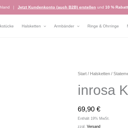
chland
|
Jetzt Kundenkonto (auch B2B) erstellen
und
10 % Rabat
kstücke
Halsketten
Armbänder
Ringe & Ohrringe
inrosa
Start
/
Halsketten
/
Stateme
Kette
inrosa K
Modell
'Madi'
Menge
69,90
€
Enthält 19% MwSt.
zzgl.
Versand