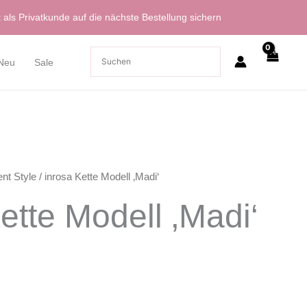
t
als Privatkunde auf die nächste Bestellung sichern
Neu
Sale
nt Style
/ inrosa Kette Modell ‚Madi‘
ette Modell ‚Madi‘