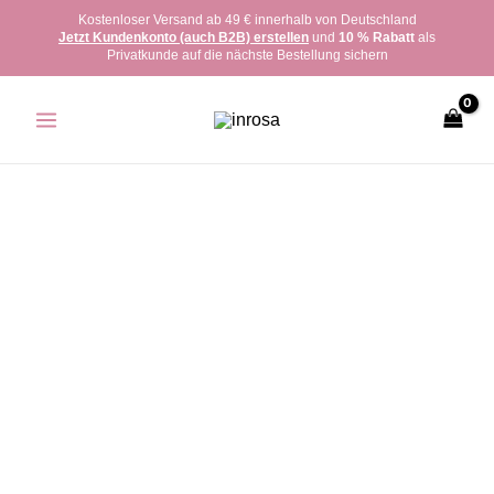
Zum
Kostenloser Versand ab 49 € innerhalb von Deutschland
Jetzt Kundenkonto (auch B2B) erstellen
und
10 % Rabatt
als
Inhalt
Privatkunde auf die nächste Bestellung sichern
springen
inrosa
Kette
Modell
'Sissi'
roségold
Menge