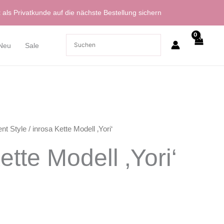
t
als Privatkunde auf die nächste Bestellung sichern
Neu
Sale
nt Style
/ inrosa Kette Modell ‚Yori‘
ette Modell ‚Yori‘