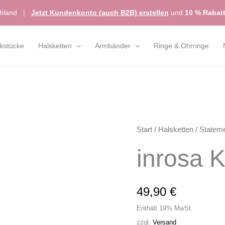
chland
|
Jetzt Kundenkonto (auch B2B) erstellen
und
10 % Rabat
kstücke
Halsketten
Armbänder
Ringe & Ohrringe
inrosa
Start
/
Halsketten
/
Stateme
Kette
inrosa K
Modell
'Yori'
Menge
49,90
€
Enthält 19% MwSt.
zzgl.
Versand