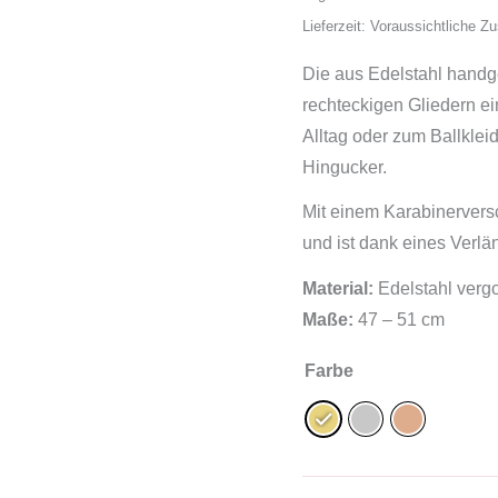
Lieferzeit: Voraussichtliche Z
Die aus Edelstahl handgef
rechteckigen Gliedern ei
Alltag oder zum Ballkleid
Hingucker.
Mit einem Karabinerversc
und ist dank eines Verlä
Material:
Edelstahl vergol
Maße:
47 – 51 cm
Farbe